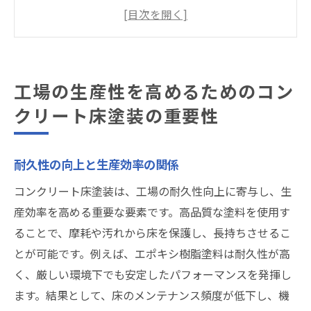
安全性確保における床塗装の役割
塗装の種類が生産環境に与える影響
コンクリート床塗装によるメンテナンスコ
スト削減
工場の生産性を高めるためのコン
労働環境改善と従業員の安全性
クリート床塗装の重要性
工場全体のイメージアップに寄与する床塗
装
耐久性の向上と生産効率の関係
最適なコンクリート床塗装を選ぶための基準と
は
コンクリート床塗装は、工場の耐久性向上に寄与し、生
耐摩耗性と耐化学薬品性の重要性
産効率を高める重要な要素です。高品質な塗料を使用す
ることで、摩耗や汚れから床を保護し、長持ちさせるこ
防滑性を重視した塗料選び
とが可能です。例えば、エポキシ樹脂塗料は耐久性が高
色とデザイン性で工場内を明るくする方法
く、厳しい環境下でも安定したパフォーマンスを発揮し
特定の作業環境に適した塗料の選定
ます。結果として、床のメンテナンス頻度が低下し、機
施工費用と効果のバランスを考える