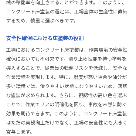
械の稼働率を向上させることができます。このように、
長寿命を実現するための塗料選び
コンクリート床塗装の選定は、工場全体の生産性に直結
エポキシ樹脂塗料の特性と工場での活用法
するため、慎重に選ぶべきです。
エポキシ樹脂塗料の耐久性について
安全性確保における床塗装の役割
高耐摩耗性が求められる環境への適用
化学薬品に対する耐性とその利点
工場におけるコンクリート床塗装は、作業環境の安全性
確保においても不可欠です。滑り止め性能を持つ塗料を
施工方法と効果的な活用事例
導入することで、従業員の転倒リスクを低減し、安全な
エポキシ塗料のメンテナンス性
作業環境を実現します。特に、湿度が高い場合や油分が
共用空間での安全確保と美観維持
多い環境では、滑りやすい状態になりやすいため、適切
滑り止め性能を持つ塗料が安全性を向上させる
な塗装が求められます。さらに、視認性の高い色を選ぶ
理由
ことで、作業エリアの明確化を図り、事故を未然に防ぐ
工場における滑り事故の防止策
効果も期待できます。このように、コンクリート床塗装
防滑塗料の種類とその特徴
はただの美観向上だけでなく、工場の安全性にも大きく
安全基準を満たす塗料選び
寄与します。