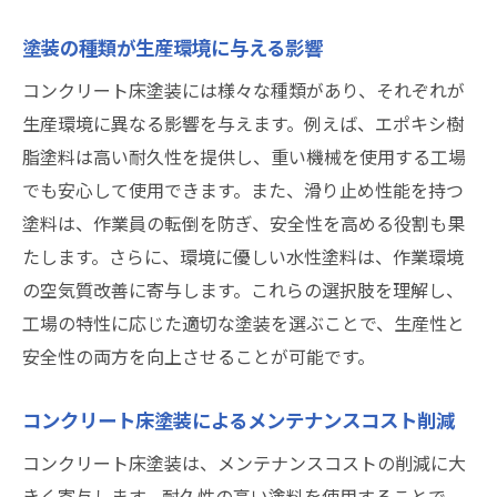
実際の使用環境に適した滑り止め性能
塗装の種類が生産環境に与える影響
防滑性能が生産性に与える影響
コンクリート床塗装には様々な種類があり、それぞれが
防滑塗料の選定ポイント
生産環境に異なる影響を与えます。例えば、エポキシ樹
実際の事例から学ぶコンクリート床塗装の成功
脂塗料は高い耐久性を提供し、重い機械を使用する工場
ポイント
でも安心して使用できます。また、滑り止め性能を持つ
成功事例に見る塗料選定のポイント
塗料は、作業員の転倒を防ぎ、安全性を高める役割も果
具体的な改善成果とその評価
たします。さらに、環境に優しい水性塗料は、作業環境
床塗装で得られた安全性と効率性
の空気質改善に寄与します。これらの選択肢を理解し、
事例に基づく塗装のメンテナンス手法
工場の特性に応じた適切な塗装を選ぶことで、生産性と
施工前後の比較と課題解決
安全性の両方を向上させることが可能です。
専門業者の選定が成功に繋がる理由
コンクリート床塗装によるメンテナンスコスト削減
メンテナンスコストを削減するための塗料選び
のコツ
コンクリート床塗装は、メンテナンスコストの削減に大
きく寄与します。耐久性の高い塗料を使用することで、