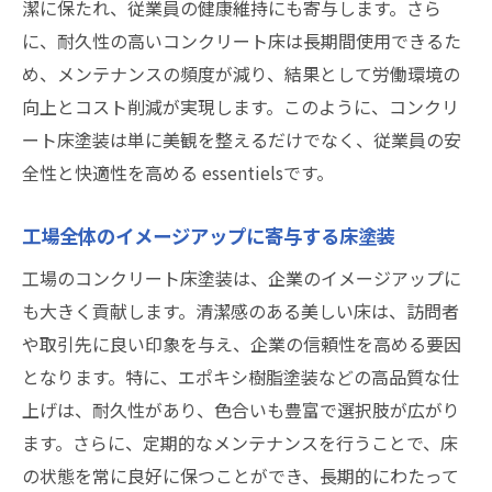
潔に保たれ、従業員の健康維持にも寄与します。さら
専門業者に依頼することで得られるベストな結
に、耐久性の高いコンクリート床は長期間使用できるた
果
め、メンテナンスの頻度が減り、結果として労働環境の
専門業者に依頼するメリット
向上とコスト削減が実現します。このように、コンクリ
適切な業者選びで失敗を防ぐ
ート床塗装は単に美観を整えるだけでなく、従業員の安
プロの技術による高品質な仕上がり
全性と快適性を高める essentielsです。
施工中の安全対策とその重要性
工場全体のイメージアップに寄与する床塗装
業者が提供するアフターサポート
工場のコンクリート床塗装は、企業のイメージアップに
コストと品質のバランスを取る方法
も大きく貢献します。清潔感のある美しい床は、訪問者
や取引先に良い印象を与え、企業の信頼性を高める要因
となります。特に、エポキシ樹脂塗装などの高品質な仕
上げは、耐久性があり、色合いも豊富で選択肢が広がり
ます。さらに、定期的なメンテナンスを行うことで、床
の状態を常に良好に保つことができ、長期的にわたって