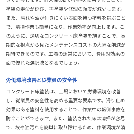
長期間使用可能な塗料の特徴
塗装の寿命が延び、再塗装や修理の頻度が減少します。
メンテナンスが容易な塗料選定
また、汚れや油が付きにくい表面を持つ塗料を選ぶこと
塗装の耐久性がコストに与える影響
で、清掃作業も簡単になり、作業効率が向上します。こ
再塗装頻度を減らす工夫
のように、適切なコンクリート床塗装を施すことで、長
予算内での最適な塗料選び
期的な視点から見たメンテナンスコストの大幅な削減が
効果的なメンテナンスプランの立て方
期待できるのです。工場の運営において、費用対効果の
工場環境に適した塗料の選択で生産効率を最大
面で優れた選択肢となるでしょう。
化
労働環境改善と従業員の安全性
特定環境に適した塗料の特性
生産性向上に寄与する塗料選び
コンクリート床塗装は、工場において労働環境を改善
し、従業員の安全性を高める重要な要素です。滑り止め
環境負荷を抑えるエコフレンドリーな選択
効果のある塗料を使用することで、作業中の転倒事故を
作業環境改善と生産効率の関係
防ぐことができます。また、塗装された床は清掃が容易
塗装による環境配慮の実現
で、埃や油汚れを簡単に取り除けるため、作業環境が清
最新技術を取り入れた塗料選定