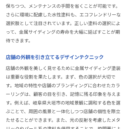
見積もりの比較ポイント
保ちつつ、メンテナンスの手間を省くことが可能です。
保証とアフターケアの充実度
さらに環境に配慮した水性塗料も、エコフレンドリーな
施工実績と評価の確認方法
選択肢として注目されています。正しい塗料の選択によ
地元業者との連携のメリット
って、金属サイディングの寿命を大幅に延ばすことが期
待できます。
施工中のコミュニケーションの重要性
長持ちする金属サイディング塗装のための地域
店舗の外観を引き立てるデザインテクニック
特性を考慮したアプローチ
店舗の外観を美しく見せるために金属サイディング塗装
地域特性に応じた塗装材の選び方
は重要な役割を果たします。まず、色の選択が大切で
周辺環境への配慮を重視した施工
す。地域の特性や店舗のブランディングに合わせたカラ
地域で実績のある工法の活用
ーリングは、顧客の目を引き、記憶に残る印象を与えま
災害時に強い塗装法の提案
す。例えば、岐阜県大垣市の地域景観に調和する色を選
長期的な視点でのコスト削減策
ぶことで、周囲の風景と一体化しつつ店舗の個性を際立
地域の建築規制に対応した塗装
たせることができます。また、光の反射を考慮したメタ
岐阜県大垣市での金属サイディング塗装の最新
リックやパール系の塗料を使用することで、時間帯によ