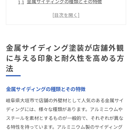
金属サイディングの種類とその特徴
耐久性を考慮した塗料の選択
店舗の外観を引き立てるデザインテクニッ
ク
長寿命化を実現する施工方法
金属サイディング塗装が店舗外観
メンテナンスの頻度と方法について
に与える印象と耐久性を高める方
金属サイディングのリニューアルで印象ア
法
ップ
岐阜県大垣市の気候に適した金属サイディング
塗装の選び方
金属サイディングの種類とその特徴
岐阜県大垣市の気候特性と塗装への影響
岐阜県大垣市で店舗の外壁材として人気のある金属サイ
気候に応じた塗料の選択基準
ディングには、様々な種類があります。アルミニウムや
スチールを素材とするものが一般的で、それぞれが異な
夏の高温に耐える塗装法
る特性を持っています。アルミニウム製のサイディング
冬の寒さに対応する断熱効果