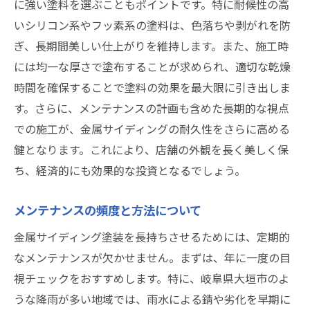
に強い塗料を選ぶこともポイントです。特に耐候性の高
注意すべき施工時のトラブル事例
いシリコン系やフッ素系の塗料は、色落ちや剥がれを防
法規制と塗装の関係性
ぎ、長期間美しい仕上がりを維持します。また、施工時
金属サイディング塗装で店舗を守るためのプロ
には均一な厚さで塗布することが求められ、適切な乾燥
が教える秘訣
時間を確保することで塗料の効果を最大限に引き出しま
プロが薦める施工前の準備
す。さらに、メンテナンスの計画も含めた長期的な視点
塗装後のメンテナンステクニック
での施工が、金属サイディングの耐久性をさらに高める
鍵となります。これにより、店舗の外観を長く美しく保
施工中の見逃しがちなポイント
ち、経済的にも効果的な投資となるでしょう。
信頼できる専門家のアドバイス活用法
修理とリニューアルのタイミング
メンテナンスの頻度と方法について
施工後にできるセルフチェック方法
金属サイディング塗装を長持ちさせるためには、定期的
なメンテナンスが欠かせません。まずは、年に一度の目
視チェックをおすすめします。特に、岐阜県大垣市のよ
うな降雨が多い地域では、雨水による錆や劣化を早期に