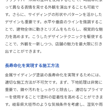
トレンドとは
って異なる表情を見せる外観を演出することも可能で
す。さらに、サイディングの形状やパターンを活かした
最新の塗料技術とその効果
デザインも重要です。水平や垂直のラインを強調するこ
デザイン性を高める新しい素材
とで、建物全体に動きとリズムをもたらし、視覚的な魅
エコフレンドリーな塗装の普及
力を高めます。こうしたデザインテクニックを駆使する
新しい施工技術の紹介
ことで、外観を一新しつつ、店舗の魅力を最大限に引き
施工コスト削減の新しい方法
出すことができます。
オンラインでのデザイン相談サービス
店舗の価値を高める金属サイディング塗装のメ
長寿命化を実現する施工方法
リットと注意点
金属サイディング塗装の長寿命化を実現するためには、
投資効果の高い塗装の理由
適切な施工方法が不可欠です。まず、下地処理は非常に
施工前に確認すべきポイント
重要で、錆や汚れをしっかりと除去し、適切なプライマ
ーを使用することで塗料の密着性を高めることができま
塗装による防音効果と快適性
す。岐阜県大垣市のような気候条件を考慮し、湿気や雨
塗装で防げる建物の劣化