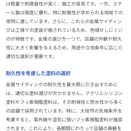
は軽量で耐腐食性が高く、施工が容易です。一方、スチ
湿気対策の塗装プラン
ール製は強度に優れ、特に耐風性が求められる地域での
気候変動に強い塗料の最新情報
使用に適しています。さらに、これらの金属サイディン
店舗の魅力を引き立てる金属サイディングの色
グは工場での塗装が施されているため、色褪せしにくい
選びのポイント
のが特徴です。金属の選び方一つで、店舗の外観や耐久
色彩心理学を活用した店舗デザイン
性に大きく影響を与えるため、用途や立地条件に応じた
地域の風景に溶け込む色の選び方
適切な選択が重要です。
トレンドを押さえた色選択
耐久性を考慮した塗料の選択
カラーシミュレーションで失敗を防ぐ
金属サイディングの耐久性を最大限に引き出すために
お店のブランドイメージと色の関連性
は、適切な塗料選びが欠かせません。アクリルシリコン
経年劣化を考慮した色選びのコツ
塗料やフッ素樹脂塗料は、その耐候性と防水性から多く
金属サイディング塗装業者を選ぶときに知って
の店舗で採用されています。特に、大垣市の気候条件を
おくべき重要な基準
考慮すると、紫外線や湿気に強いフッ素樹脂塗料が推奨
信頼できる業者の見極め方
されます。これにより、長期間にわたって店舗の美観を