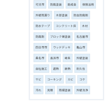
可児市
防腐塗装
助成金
保険活用
外壁雨漏り
木部塗装
防虫防腐剤
防水テープ
コンクリート床
木材
防腐剤
ブロック塀塗装
名古屋市
四日市市
ウッドデッキ
亀山市
桑名市
長浜市
岐阜
外壁塗装
自社施工
遮熱
断熱
耐久性
サビ
コーキング
カビ
コケ
汚れ
見積
雨樋塗装
外壁洗浄