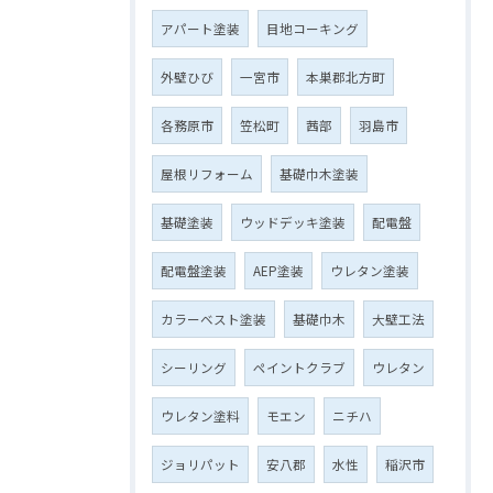
アパート塗装
目地コーキング
外壁ひび
一宮市
本巣郡北方町
各務原市
笠松町
茜部
羽島市
屋根リフォーム
基礎巾木塗装
基礎塗装
ウッドデッキ塗装
配電盤
配電盤塗装
AEP塗装
ウレタン塗装
カラーベスト塗装
基礎巾木
大壁工法
シーリング
ペイントクラブ
ウレタン
ウレタン塗料
モエン
ニチハ
ジョリパット
安八郡
水性
稲沢市