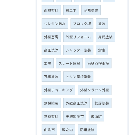
遮熱塗料
省エネ
耐熱塗装
ウレタン防水
ブロック塀
塗装
外壁基礎
外壁リフォーム
鼻隠塗装
高圧洗浄
シャッター塗装
倉庫
工場
スレート屋根
雨樋点検雨樋
瓦棒塗装
トタン屋根塗装
外壁チョーキング
外壁クラック外壁
無機塗装
外壁高圧洗浄
鉄扉塗装
無機塗料
美濃加茂市
岐南町
山県市
輪之内
防錆塗装