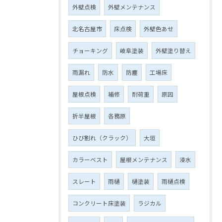
外壁点検
外壁メンテナンス
北名古屋市
床点検
外壁色あせ
チョーキング
岐阜塗装
外壁塗り替え
雨漏れ
防水
防塵
工場床
屋根点検
補修
耐荷重
原因
折半屋根
各務原
ひび割れ（クラック）
大垣
カラーベスト
屋根メンテナンス
浸水
スレート
雨樋
樋塗装
雨樋点検
コンクリート床塗装
ラジカル