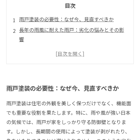
目次
雨戸塗装の必要性：なぜ今、見直すべきか
長年の雨風に耐えた雨戸：劣化の悩みとその影
響
快適な暮らしを守るために：雨戸塗装の魅力と
は
知っておくべき雨戸塗装の価格：具体的な相場
を解説
雨戸塗装の必要性：なぜ今、見直すべきか
自分に合った業者選び：雨戸塗装の施工の流れ
おすすめの塗料とその特性：賢い選択のポイン
雨戸塗装は住宅の外観を美しく保つだけでなく、機能面
ト
でも重要な役割を果たします。特に、雨や風が強い日本
雨戸塗装で家の価値をアップ：投資としての魅
の気候では、雨戸が家をしっかり守る防御壁となりま
力
す。しかし、長期間の使用によって塗装が剥がれたり、