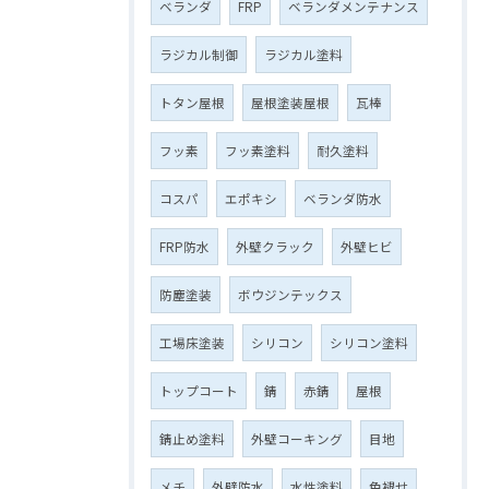
ベランダ
FRP
ベランダメンテナンス
ラジカル制御
ラジカル塗料
トタン屋根
屋根塗装屋根
瓦棒
フッ素
フッ素塗料
耐久塗料
コスパ
エポキシ
ベランダ防水
FRP防水
外壁クラック
外壁ヒビ
防塵塗装
ボウジンテックス
工場床塗装
シリコン
シリコン塗料
トップコート
錆
赤錆
屋根
錆止め塗料
外壁コーキング
目地
メチ
外壁防水
水性塗料
色褪せ