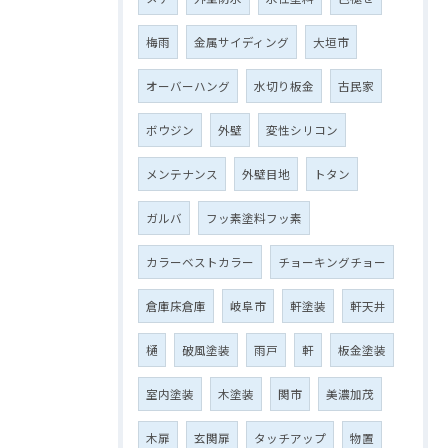
梅雨
金属サイディング
大垣市
オーバーハング
水切り板金
古民家
ボウジン
外壁
変性シリコン
メンテナンス
外壁目地
トタン
ガルバ
フッ素塗料フッ素
カラーベストカラー
チョーキングチョー
倉庫床倉庫
岐阜市
軒塗装
軒天井
樋
破風塗装
雨戸
軒
板金塗装
室内塗装
木塗装
関市
美濃加茂
木扉
玄関扉
タッチアップ
物置