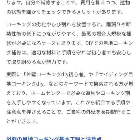
ります。自分で補修することで、費用を抑えつつ、建物
説
の状態を細かくチェックできるメリットがあります。
劣化目地を自分で直すDIYポイント集
コーキングの劣化やひび割れを放置すると、雨漏りや断
劣化した目地コーキングdiy補修の極意
熱性能の低下につながりやすく、最悪の場合大規模な補
外壁のひび割れに強い目地コーキング手法
修が必要になるケースもあります。DIYでの目地コーキン
目地コーキングで自分流部分補修に挑戦
グ補修は、適切な材料と手順を守れば初心者でも安心し
コーキング補修diyで耐久性を高める方法
て取り組める点が魅力です。
サイディング目地コーキングDIYの注意点
実際に「外壁コーキングdiy初心者」や「サイディング目
コーキング施工で外壁の防水性が長持ち
地コーキングdiy」などのキーワードで検索される方が増
目地コーキングが外壁防水に与える影響
えており、ホームセンターで必要な道具やコーキング剤
コーキング施工手順で耐久性を強化しよう
を入手しやすくなっています。これから紹介する手順や
外壁コーキングdiyで防水対策を万全に
注意点を押さえることで、ご自宅の外壁を長期間守るこ
とができます。
正しい目地コーキングで雨水浸入を防ぐ
防水性維持に必要なコーキングの打ち替え
外壁の目地コーキング基本工程と注意点