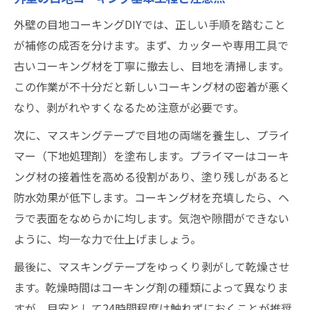
DIYで押さえたいプライマーの重要性とは
外壁の目地コーキングDIYでは、正しい手順を踏むこと
目地コーキング前のプライマーの役割解説
が補修の成否を分けます。まず、カッターや専用工具で
プライマーを塗らないリスクと失敗例紹介
古いコーキング材を丁寧に撤去し、目地を清掃します。
目地コーキングの密着力を高めるコツ
この作業が不十分だと新しいコーキング材の密着が悪く
プライマー選びで仕上がりに差が出る理由
なり、剥がれやすくなるため注意が必要です。
DIYで失敗しないための下地処理ポイント
次に、マスキングテープで目地の両端を養生し、プライ
失敗しないコーキング材料選びの極意
マー（下地処理剤）を塗布します。プライマーはコーキ
目地コーキングに最適な材料を見極める
ング材の接着性を高める役割があり、塗り残しがあると
diy初心者が選ぶべきコーキング剤の種類
防水効果が低下します。コーキング材を充填したら、ヘ
ラで表面をなめらかに均します。気泡や隙間ができない
外壁コーキング剤おすすめ選び方ガイド
ように、均一な力で仕上げましょう。
水回りや内装にも使える材料の特徴とは
ホームセンターで失敗しないポイント解説
最後に、マスキングテープをゆっくり剥がして乾燥させ
ます。乾燥時間はコーキング剤の種類によって異なりま
すが、目安として24時間程度は触れずにおくことが推奨