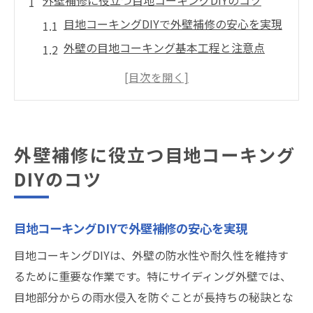
外壁補修に役立つ目地コーキングDIYのコツ
目地コーキングDIYで外壁補修の安心を実現
外壁の目地コーキング基本工程と注意点
目地コーキングに最適な道具と選び方解説
外壁コーキングdiy初心者が陥りやすい失敗
例
部分補修で役立つ目地コーキングの活用術
外壁補修に役立つ目地コーキング
初心者でも安心の目地コーキングやり方
DIYのコツ
目地コーキング手順をやさしく解説します
初心者が覚えたい目地コーキングの基本技
目地コーキングDIYで外壁補修の安心を実現
diyで安心！目地コーキングの準備とコツ
目地コーキングDIYは、外壁の防水性や耐久性を維持す
目地とコーキングの違いを丁寧に理解しよ
るために重要な作業です。特にサイディング外壁では、
う
目地部分からの雨水侵入を防ぐことが長持ちの秘訣とな
外壁コーキングやり方とポイントを実践解