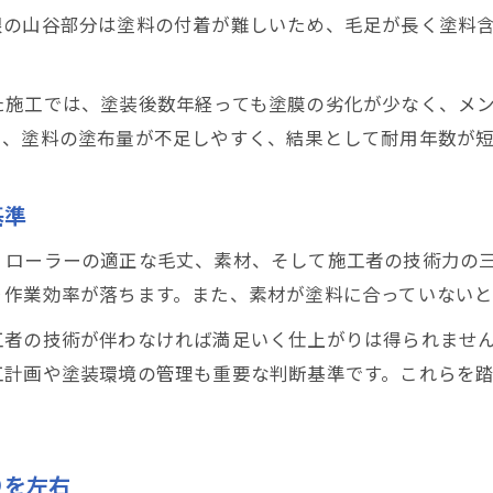
根の山谷部分は塗料の付着が難しいため、毛足が長く塗料
折半屋根塗装の現場で役立つ仕上げのコツ
作業効率を上げる折半屋根塗装ローラー活用法
た施工では、塗装後数年経っても塗膜の劣化が少なく、メ
折半屋根塗装で失敗しない現場ノウハウ
と、塗料の塗布量が不足しやすく、結果として耐用年数が
塗装作業に最適なローラーの特徴を徹底比較
折半屋根塗装に最適なローラーの違いを比較
基準
屋根塗装ローラーの特徴と折半屋根適性を解説
、ローラーの適正な毛丈、素材、そして施工者の技術力の
折半屋根塗装ローラーの種類別メリットを比較
り作業効率が落ちます。また、素材が塗料に合っていないと
耐久性と仕上がり重視のローラー選び方
工者の技術が伴わなければ満足いく仕上がりは得られませ
ローラーの特徴から選ぶ折半屋根塗装術
工計画や塗装環境の管理も重要な判断基準です。これらを
りを左右