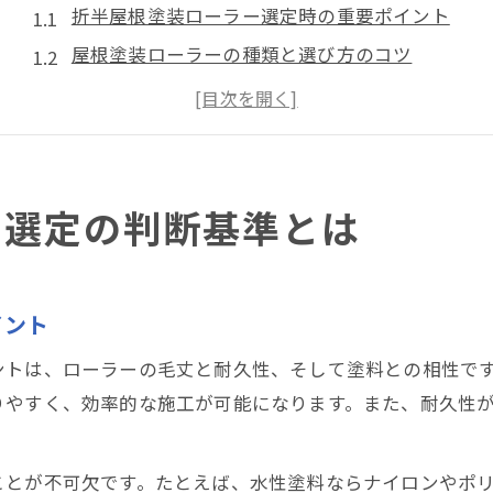
折半屋根塗装ローラー選定時の重要ポイント
屋根塗装ローラーの種類と選び方のコツ
折半屋根塗装の耐久性を左右するローラー選び
折半屋根塗装で失敗しないための判断基準
ローラー選定が折半屋根塗装の仕上がりを左右
ローラー塗装で山谷構造を美しく仕上げる秘訣
ー選定の判断基準とは
折半屋根塗装ローラーで山谷を均一に塗る方法
ローラー塗装で山谷構造を美観仕上げするコツ
イント
折半屋根塗装の山谷塗装はローラーが決め手
ローラー選びが山谷構造の塗装品質を左右
ントは、ローラーの毛丈と耐久性、そして塗料との相性で
山谷部分の折半屋根塗装ローラー操作法
りやすく、効率的な施工が可能になります。また、耐久性
ハケとローラーの使い分け方法をプロが解説
折半屋根塗装でハケとローラーを使い分けるコツ
ことが不可欠です。たとえば、水性塗料ならナイロンやポ