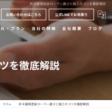
折半屋根塗装ローラー選びと施工のコツを徹底解説
お問い合わせはこちら
公式LINEでお見積り
流れ・プラン
当社の特徴
会社概要
ブログ
質問
屋根塗装
コラム
ひび割れ(クラック)
ツを徹底解説
色あせ
雨漏り
省エネ
コラム
折半屋根塗装ローラー選びと施工のコツを徹底解説