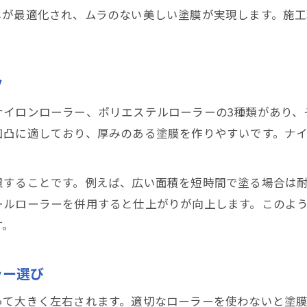
しが最適化され、ムラのない美しい塗膜が実現します。施
塗装のプロが教えるハケとローラーの最適な選択
折半屋根塗装はローラーとハケの使い分けが重要
部位別に選ぶ折半屋根塗装ローラーとハケ
ツ
折半屋根塗装で効率アップする使い分け術
塗装用ハンドル選びで施工効率を上げるコツ
ナイロンローラー、ポリエステルローラーの3種類があり、
凹凸に適しており、厚みのある塗膜を作りやすいです。ナ
塗装用ハンドルが折半屋根塗装の効率を左右
折半屋根塗装に最適なローラーハンドル選び
慮することです。例えば、広い面積を短時間で塗る場合は
施工効率を高める塗装用ハンドルの選び方
ールローラーを併用すると仕上がりが向上します。このよ
折半屋根塗装ローラーとハンドルの組み合わせ術
す。
作業しやすい塗装用ハンドルの見極めポイント
実際の現場で役立つ折半屋根塗装のテクニック
ラー選び
現場で活きる折半屋根塗装ローラーテクニック
って大きく左右されます。適切なローラーを使わないと塗
折半屋根塗装ローラーを使った実践的な技術