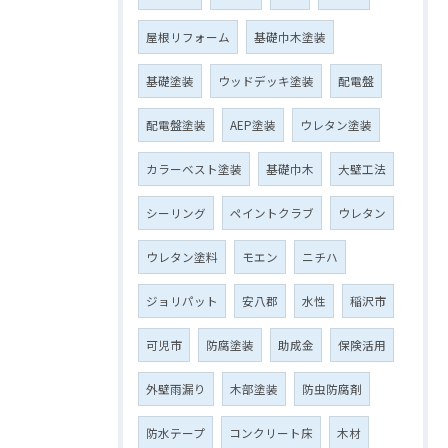
屋根リフォーム
基礎巾木塗装
基礎塗装
ウッドデッキ塗装
配電盤
配電盤塗装
AEP塗装
ウレタン塗装
カラーベスト塗装
基礎巾木
大壁工法
シーリング
ペイントクラブ
ウレタン
ウレタン塗料
モエン
ニチハ
ジョリパット
安八郡
水性
稲沢市
可児市
防腐塗装
助成金
保険活用
外壁雨漏り
木部塗装
防虫防腐剤
防水テープ
コンクリート床
木材