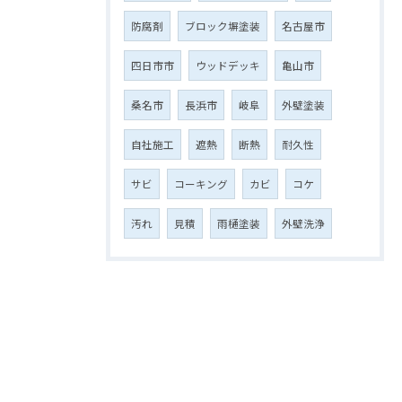
防腐剤
ブロック塀塗装
名古屋市
四日市市
ウッドデッキ
亀山市
桑名市
長浜市
岐阜
外壁塗装
自社施工
遮熱
断熱
耐久性
サビ
コーキング
カビ
コケ
汚れ
見積
雨樋塗装
外壁洗浄