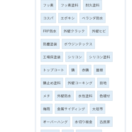
フッ素
フッ素塗料
耐久塗料
コスパ
エポキシ
ベランダ防水
FRP防水
外壁クラック
外壁ヒビ
防塵塗装
ボウジンテックス
工場床塗装
シリコン
シリコン塗料
トップコート
錆
赤錆
屋根
錆止め塗料
外壁コーキング
目地
メチ
外壁防水
水性塗料
色褪せ
梅雨
金属サイディング
大垣市
オーバーハング
水切り板金
古民家