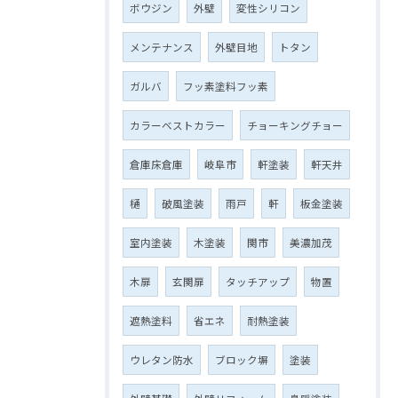
ボウジン
外壁
変性シリコン
メンテナンス
外壁目地
トタン
ガルバ
フッ素塗料フッ素
カラーベストカラー
チョーキングチョー
倉庫床倉庫
岐阜市
軒塗装
軒天井
樋
破風塗装
雨戸
軒
板金塗装
室内塗装
木塗装
関市
美濃加茂
木扉
玄関扉
タッチアップ
物置
遮熱塗料
省エネ
耐熱塗装
ウレタン防水
ブロック塀
塗装