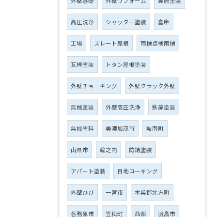
外壁基礎
外壁リフォーム
鼻隠塗装
高圧洗浄
シャッター塗装
倉庫
工場
スレート屋根
雨樋点検雨樋
瓦棒塗装
トタン屋根塗装
外壁チョーキング
外壁クラック外壁
無機塗装
外壁高圧洗浄
鉄扉塗装
無機塗料
美濃加茂市
岐南町
山県市
輪之内
防錆塗装
アパート塗装
目地コーキング
外壁ひび
一宮市
本巣郡北方町
各務原市
笠松町
茜部
羽島市