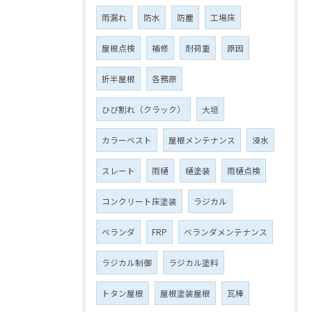
雨漏れ
防水
防塵
工場床
屋根点検
補修
耐荷重
原因
折半屋根
各務原
ひび割れ（クラック）
大垣
カラーベスト
屋根メンテナンス
浸水
スレート
雨樋
樋塗装
雨樋点検
コンクリート床塗装
ラジカル
ベランダ
FRP
ベランダメンテナンス
ラジカル制御
ラジカル塗料
トタン屋根
屋根塗装屋根
瓦棒