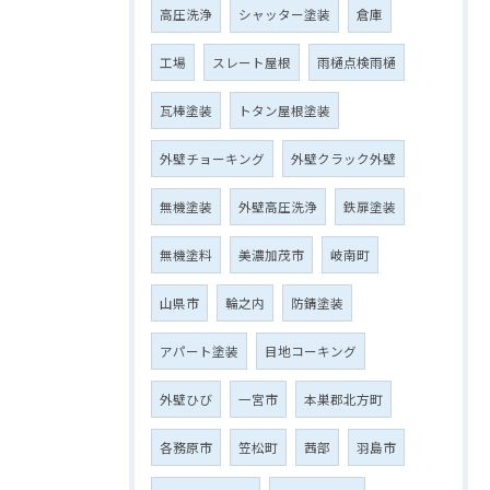
高圧洗浄
シャッター塗装
倉庫
工場
スレート屋根
雨樋点検雨樋
瓦棒塗装
トタン屋根塗装
外壁チョーキング
外壁クラック外壁
無機塗装
外壁高圧洗浄
鉄扉塗装
無機塗料
美濃加茂市
岐南町
山県市
輪之内
防錆塗装
アパート塗装
目地コーキング
外壁ひび
一宮市
本巣郡北方町
各務原市
笠松町
茜部
羽島市