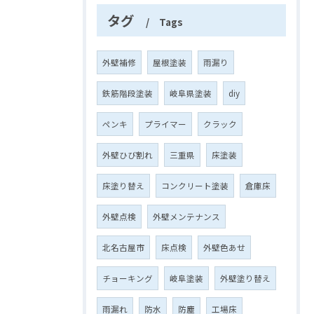
タグ
Tags
外壁補修
屋根塗装
雨漏り
鉄筋階段塗装
岐阜県塗装
diy
ペンキ
プライマー
クラック
外壁ひび割れ
三重県
床塗装
床塗り替え
コンクリート塗装
倉庫床
外壁点検
外壁メンテナンス
北名古屋市
床点検
外壁色あせ
チョーキング
岐阜塗装
外壁塗り替え
雨漏れ
防水
防塵
工場床