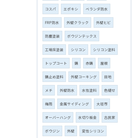
コスパ
エポキシ
ベランダ防水
FRP防水
外壁クラック
外壁ヒビ
防塵塗装
ボウジンテックス
工場床塗装
シリコン
シリコン塗料
トップコート
錆
赤錆
屋根
錆止め塗料
外壁コーキング
目地
メチ
外壁防水
水性塗料
色褪せ
梅雨
金属サイディング
大垣市
オーバーハング
水切り板金
古民家
ボウジン
外壁
変性シリコン