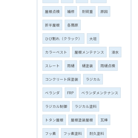
屋根点検
補修
耐荷重
原因
折半屋根
各務原
ひび割れ（クラック）
大垣
カラーベスト
屋根メンテナンス
浸水
スレート
雨樋
樋塗装
雨樋点検
コンクリート床塗装
ラジカル
ベランダ
FRP
ベランダメンテナンス
ラジカル制御
ラジカル塗料
トタン屋根
屋根塗装屋根
瓦棒
フッ素
フッ素塗料
耐久塗料