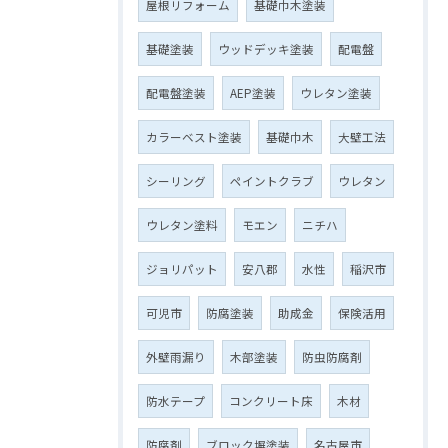
屋根リフォーム
基礎巾木塗装
基礎塗装
ウッドデッキ塗装
配電盤
配電盤塗装
AEP塗装
ウレタン塗装
カラーベスト塗装
基礎巾木
大壁工法
シーリング
ペイントクラブ
ウレタン
ウレタン塗料
モエン
ニチハ
ジョリパット
安八郡
水性
稲沢市
可児市
防腐塗装
助成金
保険活用
外壁雨漏り
木部塗装
防虫防腐剤
防水テープ
コンクリート床
木材
防腐剤
ブロック塀塗装
名古屋市