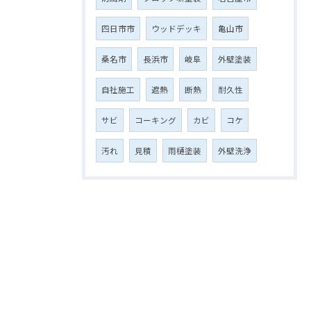
四日市市
ウッドデッキ
亀山市
桑名市
長浜市
岐阜
外壁塗装
自社施工
遮熱
断熱
耐久性
サビ
コーキング
カビ
コケ
汚れ
見積
雨樋塗装
外壁洗浄