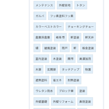
メンテナンス
外壁目地
トタン
ガルバ
フッ素塗料フッ素
カラーベストカラー
チョーキングチョー
倉庫床倉庫
岐阜市
軒塗装
軒天井
樋
破風塗装
雨戸
軒
板金塗装
室内塗装
木塗装
関市
美濃加茂
木扉
玄関扉
タッチアップ
物置
遮熱塗料
省エネ
耐熱塗装
ウレタン防水
ブロック塀
塗装
外壁基礎
外壁リフォーム
鼻隠塗装