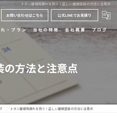
トタン屋根雨漏れを防ぐ！正しい屋根塗装の方法と注意点
お問い合わせはこちら
公式LINEでお見積り
流れ・プラン
当社の特徴
会社概要
ブログ
質問
屋根塗装
コラム
ひび割れ(クラック)
装の方法と注意点
色あせ
雨漏り
省エネ
グ
トタン屋根雨漏れを防ぐ！正しい屋根塗装の方法と注意点