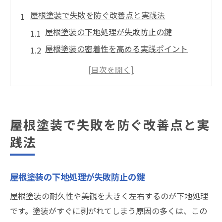
屋根塗装で失敗を防ぐ改善点と実践法
屋根塗装の下地処理が失敗防止の鍵
屋根塗装の密着性を高める実践ポイント
屋根塗装の改善点は施工手順の見直しから
屋根塗装の選び方で後悔を防ぐコツ
屋根塗装のプロが教える再発防止策
剥がれやすい屋根塗装の原因を解明
屋根塗装で失敗を防ぐ改善点と実
屋根塗装が剥がれる主な原因と対策法
践法
湿度や気温が屋根塗装に与える影響
屋根塗装と塗料選びのミスマッチ事例
屋根塗装の下地処理が失敗防止の鍵
下地処理不足が屋根塗装に及ぼすリスク
屋根塗装の耐久性や美観を大きく左右するのが下地処理
屋根塗装の剥がれを防ぐ工程管理の重要性
です。塗装がすぐに剥がれてしまう原因の多くは、この
自分でできる屋根塗装再発予防のコツ