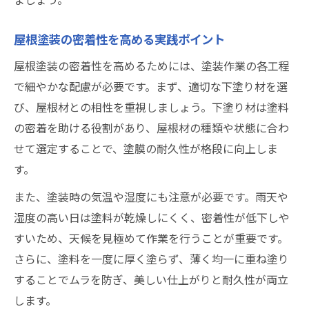
屋根塗装の耐用年数を伸ばす秘訣とは
屋根塗装の耐用年数を左右する要素とは
屋根塗装の密着性を高める実践ポイント
屋根塗装の劣化を防ぐメンテナンスの重要
屋根塗装の密着性を高めるためには、塗装作業の各工程
性
で細やかな配慮が必要です。まず、適切な下塗り材を選
適切な屋根塗装で耐久性を高める方法
び、屋根材との相性を重視しましょう。下塗り材は塗料
屋根塗装の耐用年数を伸ばすための改善点
の密着を助ける役割があり、屋根材の種類や状態に合わ
屋根塗装の塗り替え時期を見極めるコツ
せて選定することで、塗膜の耐久性が格段に向上しま
屋根塗装が本当に意味あるかを徹底検証
す。
屋根塗装は本当に意味がないのか徹底調査
また、塗装時の気温や湿度にも注意が必要です。雨天や
屋根塗装の必要性とリスク比較から考える
湿度の高い日は塗料が乾燥しにくく、密着性が低下しや
すいため、天候を見極めて作業を行うことが重要です。
屋根塗装と外壁塗装の効果的な活用法
さらに、塗料を一度に厚く塗らず、薄く均一に重ね塗り
屋根塗装で後悔しないための正しい判断軸
することでムラを防ぎ、美しい仕上がりと耐久性が両立
屋根塗装の意味を再確認するポイント解説
します。