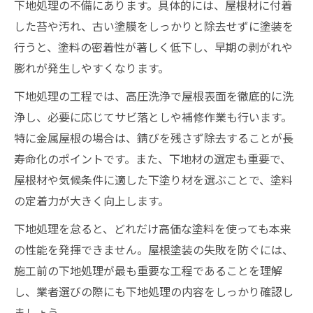
下地処理の不備にあります。具体的には、屋根材に付着
屋根塗装のセルフチェックと改善点の把握
した苔や汚れ、古い塗膜をしっかりと除去せずに塗装を
屋根塗装の剥がれ再発を防ぐ日常のケア
行うと、塗料の密着性が著しく低下し、早期の剥がれや
屋根塗装の再発予防に役立つメンテナンス
膨れが発生しやすくなります。
術
下地処理の工程では、高圧洗浄で屋根表面を徹底的に洗
屋根塗装の劣化サインを見逃さない方法
浄し、必要に応じてサビ落としや補修作業も行います。
屋根塗装自分で行う際の注意点と改善策
特に金属屋根の場合は、錆びを残さず除去することが長
外壁と屋根塗装の費用最適化の視点
寿命化のポイントです。また、下地材の選定も重要で、
屋根材や気候条件に適した下塗り材を選ぶことで、塗料
屋根塗装と外壁塗装を同時に行う費用効果
の定着力が大きく向上します。
外壁塗装と屋根塗装費用の内訳と比較
屋根塗装費用を抑える改善点の見極め方
下地処理を怠ると、どれだけ高価な塗料を使っても本来
の性能を発揮できません。屋根塗装の失敗を防ぐには、
屋根外壁塗装の費用最適化と再発予防の関
施工前の下地処理が最も重要な工程であることを理解
係
し、業者選びの際にも下地処理の内容をしっかり確認し
屋根塗装の費用を抑えるための工夫と改善
ましょう。