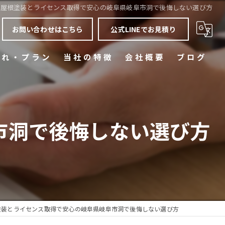
屋根塗装とライセンス取得で安心の岐阜県岐阜市洞で後悔しない選び方
お問い合わせはこちら
公式LINEでお見積り
流れ・プラン
当社の特徴
会社概要
ブログ
質問
屋根塗装
コラム
ひび割れ(クラック)
市洞で後悔しない選び方
色あせ
雨漏り
省エネ
塗装とライセンス取得で安心の岐阜県岐阜市洞で後悔しない選び方