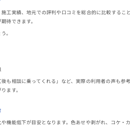
ツ
経験者の失敗談から学ぶ屋根塗装の教訓
、施工実績、地元での評判や口コミを総合的に比較するこ
屋根塗装で後悔しないための確認事項
が期待できます。
経験談に学ぶ屋根塗装業者の選定ポイント
ょう。
安心につながる屋根塗装業者の見極め方
安心できる屋根塗装業者選びの条件を解説
屋根塗装業者の信頼性を見抜くチェック法
無
屋根塗装業者を比較する際の重視ポイント
業者選びで失敗しない屋根塗装の選定基準
工後も相談に乗ってくれる」など、実際の利用者の声も参
屋根塗装業者のアフターサービスも要確認
がります。
方
化や機能低下が目安となります。色あせや剥がれ、コケ・