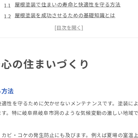
屋根塗装で住まいの寿命と快適性を守る方法
屋根塗装を成功させるための基礎知識とは
安心感アップの屋根塗装業者選びのコツ
屋根塗装が必要なタイミングと見分け方
後悔しない屋根塗装の依頼時チェック項目
ライセンス取得が岐阜市洞で選ばれる理由
安心の住まいづくり
屋根塗装業者のライセンス取得が安心材料になる理
ライセンス保有業者が選ばれる背景とメリット
る方法
屋根塗装で信頼できる業者選びのポイント
岐阜市洞で重視すべき屋根塗装の資格と基準
快適性を守るために欠かせないメンテナンスです。塗装に
施工実績豊富な屋根塗装業者の見極め方
ます。特に岐阜県岐阜市洞のような気候変動の激しい地域
口コミから分かる屋根塗装の信頼性
屋根塗装の口コミで注目すべきポイント解説
、カビ・コケの発生防止にも及びます。例えば夏場の室温