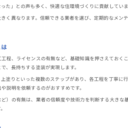
なった」との声も多く、快適な住環境づくりに貢献してい
口コミが示す屋根塗装の実際の満足度とは
信頼できる屋根塗装業者の口コミの見分け方
大きく異なります。信頼できる業者を選び、定期的なメン
口コミから読み取る屋根塗装のトラブル事例
口コミを活用した屋根塗装業者の選び方
とは
屋根塗装を検討するなら知っておきたい基礎知識
屋根塗装の基本工程と失敗しないポイント
工工程、ライセンスの有無など、基礎知識を押さえておく
屋根塗装の種類と素材選びの重要性
とで、長持ちする塗装が実現します。
屋根塗装の耐久性を高める塗料選定のコツ
、上塗りといった複数のステップがあり、各工程を丁寧に
屋根塗装を依頼する前の基礎知識まとめ
出や説明を依頼するのがおすすめです。
屋根塗装と外壁塗装の違いと併用の利点
など）の有無は、業者の信頼度や技術力を判断する大きな
経験者に聞く屋根塗装の後悔しないコツ
す。
経験者が語る屋根塗装で後悔しない選び方
屋根塗装の見積もり比較で注意すべき点